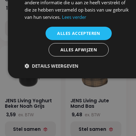
andere informatie die u aan ze heeft verstrekt of
Antraciet
11,31
ex. BTW
die ze hebben verzameld op basis van uw gebruik
8,72
ex. BTW
van hun services.
Lees verder
Stel samen
Stel samen
ALLES ACCEPTEREN
ALLES AFWIJZEN
DETAILS WEERGEVEN
JENS Living Yoghurt
JENS Living Jute
Beker Noah Grijs
Mand Bas
3,59
9,48
ex. BTW
ex. BTW
Stel samen
Stel samen