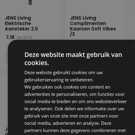
JENS Living
JENS Living
Elektrische
Complimenten
Aansteker 2.0
Kaarsen Soft Vibes
/3
7,18
ex. BTW
7,51
ex. BTW
Deze website maakt gebruik van
Stel samen
Stel samen
cookies.
Deze website gebruikt cookies om uw
gebruikerservaring te verbeteren.
We gebruiken ook cookies om content en
advertenties te personaliseren, om functies voor
social media te bieden en om ons websiteverkeer
te analyseren. Ook delen we informatie over uw
gebruik van onze site met onze partners voor
social media, adverteren en analyse. Deze
JENS Living LED Steen
JENS Living LED
partners kunnen deze gegevens combineren met
Grijs
Tafellamp Gijs