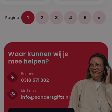
1
2
3
4
5
»
Pagina
Waar kunnen wij je
mee helpen?
Bel ons
0318 571 382
Mail ons
info@sandersgifts.nl