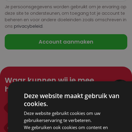
Je persoonsgegevens worden gebruikt om je ervaring op
deze site te ondersteunen, om toegang tot je account te
beheren en voor andere doeleinden zoals omschreven in
ons
privacybeleid
.
Account aanmaken
Waar kunnen wij je mee
helpen?
Deze website maakt gebruik van
cookies.
Bel ons
0318 571 382
Deze website gebruikt cookies om uw
gebruikerservaring te verbeteren.
Mail ons
We gebruiken ook cookies om content en
info@sandersgifts.nl