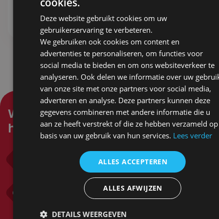
cookies.
Stel samen
Stel samen
Deze website gebruikt cookies om uw
gebruikerservaring te verbeteren.
We gebruiken ook cookies om content en
advertenties te personaliseren, om functies voor
social media te bieden en om ons websiteverkeer te
analyseren. Ook delen we informatie over uw gebrui
van onze site met onze partners voor social media,
adverteren en analyse. Deze partners kunnen deze
Waar kunnen wij je mee
gegevens combineren met andere informatie die u
aan ze heeft verstrekt of die ze hebben verzameld op
helpen?
basis van uw gebruik van hun services.
Lees verder
Bel ons
ALLES ACCEPTEREN
0318 571 382
Mail ons
ALLES AFWIJZEN
info@sandersgifts.nl
DETAILS WEERGEVEN