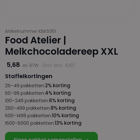
Artikelnummer KBK5061
Food Atelier |
Melkchocoladereep XXL
5,68
ex. BTW
(incl. btw:
6,19
)
Staffelkortingen
25–49 pakketten:
2% korting
50–99 pakketten:
4% korting
100–249 pakketten:
6% korting
250–499 pakketten:
8% korting
500–1499 pakketten:
10% korting
1500–5000 pakketten:
13% korting
Eigen pakket samenstellen