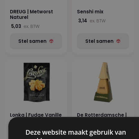
DREUG | Metworst
Senshi mix
Naturel
3,14
ex. BTW
5,03
ex. BTW
Stel samen
Stel samen
Lonka | Fudge Vanille
De Rotterdamsche |
– ZWART
Oude Schuitje –
300gr
1,60
ex. BTW
Deze website maakt gebruik van
10,71
ex. BTW