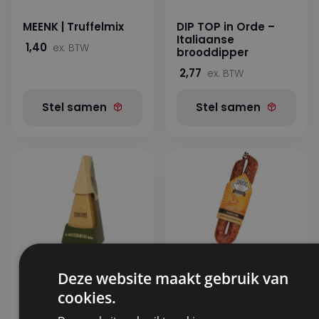
MEENK | Truffelmix
DIP TOP in Orde –
Italiaanse
1,40
ex. BTW
brooddipper
2,77
ex. BTW
Stel samen
Stel samen
Deze website maakt gebruik van
De Rotterdamsche |
DREUG | Metworst
Oude Schuitje –
Knoflook
cookies.
300gr
5,03
ex. BTW