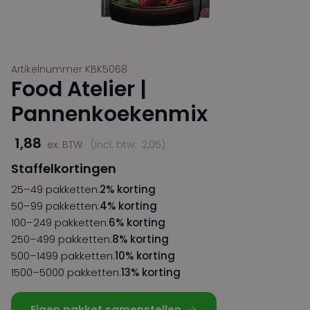
Artikelnummer KBK5068
Food Atelier |
Pannenkoekenmix
1,88
ex. BTW
(incl. btw:
2,05
)
Staffelkortingen
25–49 pakketten:
2% korting
50–99 pakketten:
4% korting
100–249 pakketten:
6% korting
250–499 pakketten:
8% korting
500–1499 pakketten:
10% korting
1500–5000 pakketten:
13% korting
Eigen pakket samenstellen