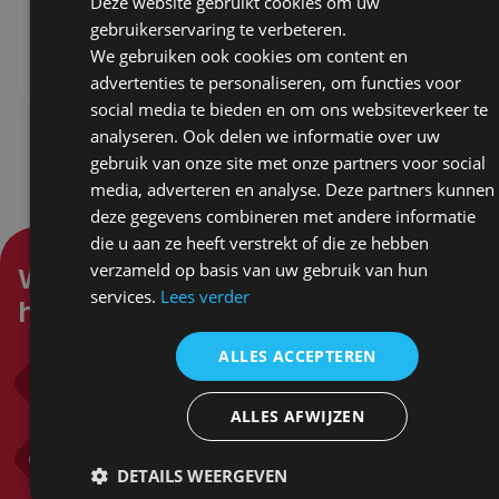
Deze website gebruikt cookies om uw
10,71
ex. BTW
gebruikerservaring te verbeteren.
We gebruiken ook cookies om content en
Stel samen
Stel samen
advertenties te personaliseren, om functies voor
social media te bieden en om ons websiteverkeer te
analyseren. Ook delen we informatie over uw
gebruik van onze site met onze partners voor social
media, adverteren en analyse. Deze partners kunnen
deze gegevens combineren met andere informatie
die u aan ze heeft verstrekt of die ze hebben
verzameld op basis van uw gebruik van hun
Waar kunnen wij je mee
services.
Lees verder
helpen?
ALLES ACCEPTEREN
Bel ons
0318 571 382
ALLES AFWIJZEN
Mail ons
info@sandersgifts.nl
DETAILS WEERGEVEN