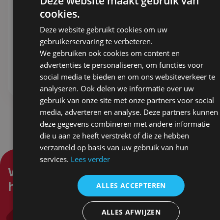
Deze website maakt gebruik van
cookies.
NORLÄNDER Vuurkorf
Schroevendraaiers
Deze website gebruikt cookies om uw
Nolby Zwart
set – 6delig
gebruikerservaring te verbeteren.
28,14
4,50
ex. BTW
ex. BTW
We gebruiken ook cookies om content en
advertenties te personaliseren, om functies voor
Stel samen
Stel samen
social media te bieden en om ons websiteverkeer te
analyseren. Ook delen we informatie over uw
gebruik van onze site met onze partners voor social
media, adverteren en analyse. Deze partners kunnen
deze gegevens combineren met andere informatie
die u aan ze heeft verstrekt of die ze hebben
verzameld op basis van uw gebruik van hun
services.
Lees verder
Waar kunnen wij je mee
helpen?
ALLES ACCEPTEREN
Bel ons
ALLES AFWIJZEN