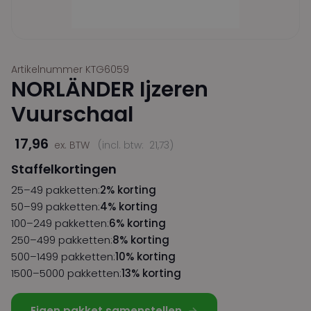
Artikelnummer KTG6059
NORLÄNDER Ijzeren
Vuurschaal
17,96
ex. BTW
(incl. btw:
21,73
)
Staffelkortingen
25–49 pakketten:
2% korting
50–99 pakketten:
4% korting
100–249 pakketten:
6% korting
250–499 pakketten:
8% korting
500–1499 pakketten:
10% korting
1500–5000 pakketten:
13% korting
Eigen pakket samenstellen