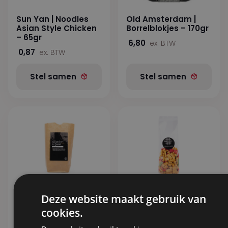
Sun Yan | Noodles
Old Amsterdam |
Asian Style Chicken
Borrelblokjes – 170gr
– 65gr
6,80
ex. BTW
0,87
ex. BTW
Stel samen
Stel samen
Deze website maakt gebruik van
Sjippie- a- jeee!,
Senshi mix
sjippiea-jooo! (kraft
cookies.
3,14
ex. BTW
verpakking)