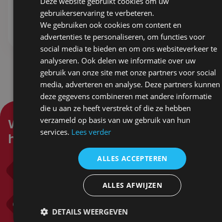
Deze website gebruikt cookies om uw
1,98
ex. BTW
gebruikerservaring te verbeteren.
We gebruiken ook cookies om content en
Stel samen
Stel samen
advertenties te personaliseren, om functies voor
social media te bieden en om ons websiteverkeer te
analyseren. Ook delen we informatie over uw
gebruik van onze site met onze partners voor social
media, adverteren en analyse. Deze partners kunnen
deze gegevens combineren met andere informatie
die u aan ze heeft verstrekt of die ze hebben
verzameld op basis van uw gebruik van hun
Waar kunnen wij je mee
services.
Lees verder
helpen?
ALLES ACCEPTEREN
Bel ons
0318 571 382
ALLES AFWIJZEN
Mail ons
info@sandersgifts.nl
DETAILS WEERGEVEN