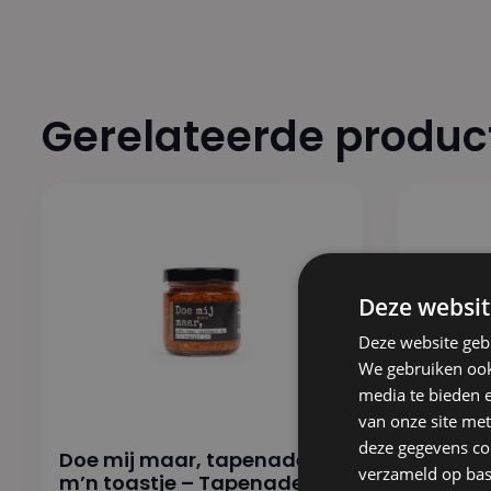
Gerelateerde produc
Deze websit
Deze website geb
We gebruiken ook 
media te bieden 
van onze site met
deze gegevens com
Doe mij maar, tapenade op
DREUG 
verzameld op bas
m’n toastje – Tapenade
Kaas