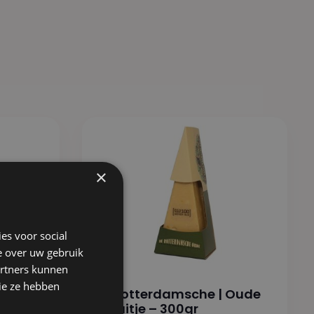
×
es voor social
e over uw gebruik
artners kunnen
ie ze hebben
und
De Rotterdamsche | Oude
Schuitje – 300gr