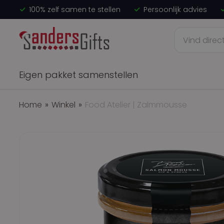
100% zelf samen te stellen
Persoonlijk advies
Eigen pakket samenstellen
Home
»
Winkel
»
Food Atelier | Zalmmousse