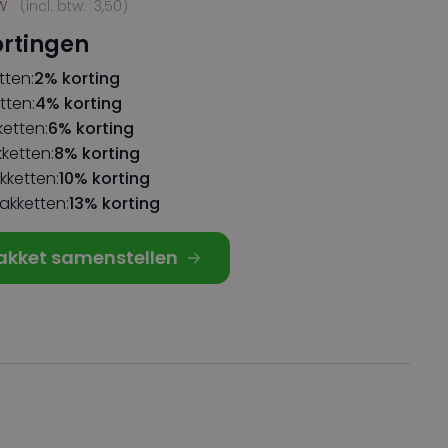
TW
(incl. btw:
3,50
)
ortingen
tten:
2% korting
tten:
4% korting
etten:
6% korting
ketten:
8% korting
kketten:
10% korting
akketten:
13% korting
akket samenstellen