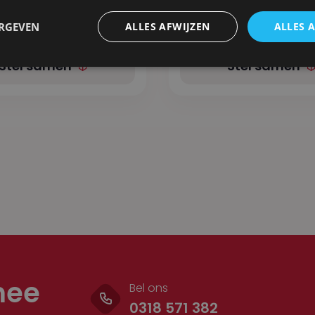
7,22
ex. BTW
 BTW
ERGEVEN
ALLES AFWIJZEN
ALLES 
Stel samen
Stel samen
mee
Bel ons
0318 571 382