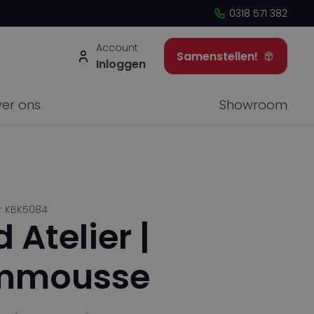
0318 571 382
×
Account
Samenstellen!
Inloggen
er ons
Showroom
r KBK5084
 Atelier |
mmousse