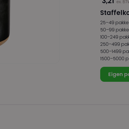
3,21
ex. B
Staffelk
25–49 pakke
50–99 pakke
100–249 pakk
250–499 pak
500–1499 pa
1500–5000 p
Eigen p