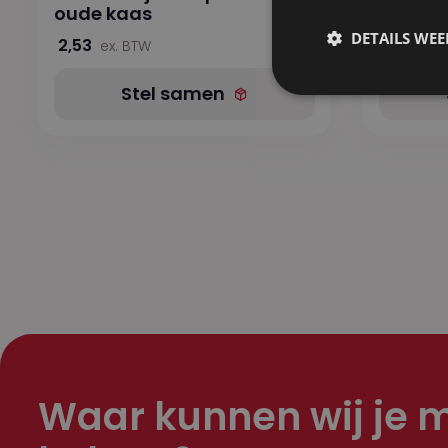
oude kaas
5,32
ex.
DETAILS WE
2,53
ex. BTW
Stel samen
Waar kunnen wij je 