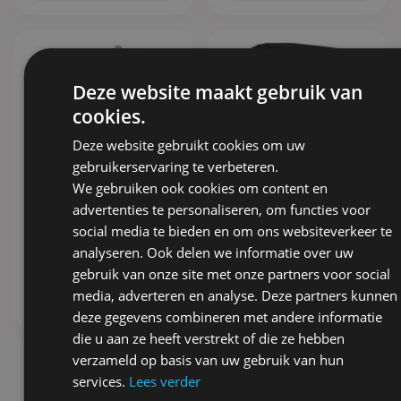
Deze website maakt gebruik van
cookies.
Deze website gebruikt cookies om uw
gebruikerservaring te verbeteren.
We gebruiken ook cookies om content en
NORLÄNDER Fiets
NORLÄNDER
Telefoonhouder
Opvouwbare Stoel
advertenties te personaliseren, om functies voor
Taupe
Tas Zwart
social media te bieden en om ons websiteverkeer te
2,83
6,82
ex. BTW
ex. BTW
analyseren. Ook delen we informatie over uw
gebruik van onze site met onze partners voor social
Stel samen
Stel samen
media, adverteren en analyse. Deze partners kunnen
deze gegevens combineren met andere informatie
die u aan ze heeft verstrekt of die ze hebben
verzameld op basis van uw gebruik van hun
services.
Lees verder