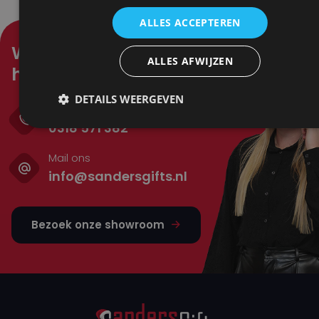
ALLES ACCEPTEREN
Waar kunnen wij je mee
ALLES AFWIJZEN
helpen?
DETAILS WEERGEVEN
Bel ons
0318 571 382
Mail ons
info@sandersgifts.nl
Bezoek onze showroom