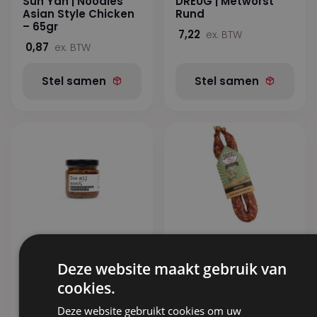
Sun Yan | Noodles
DREUG | Metworst
Asian Style Chicken
Rund
– 65gr
7,22
ex. BTW
0,87
ex. BTW
Stel samen
Stel samen
Doe mij maar,
DREUG | Metworst
tapenade op m’n
Naturel
Deze website maakt gebruik van
toastje – Peperoni
5,03
ex. BTW
cookies.
dolce
2,53
ex. BTW
Deze website gebruikt cookies om uw