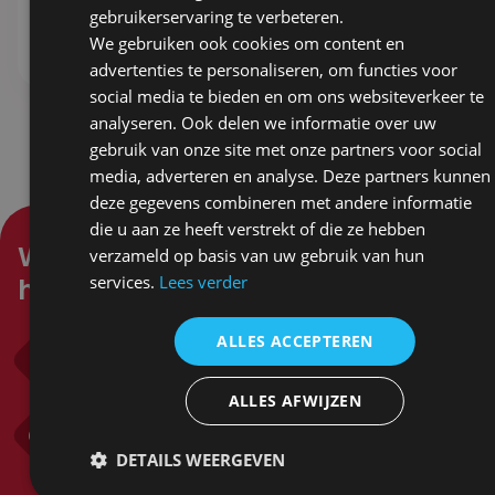
gebruikerservaring te verbeteren.
Stel samen
Stel samen
We gebruiken ook cookies om content en
advertenties te personaliseren, om functies voor
social media te bieden en om ons websiteverkeer te
analyseren. Ook delen we informatie over uw
gebruik van onze site met onze partners voor social
media, adverteren en analyse. Deze partners kunnen
deze gegevens combineren met andere informatie
die u aan ze heeft verstrekt of die ze hebben
Waar kunnen wij je mee
verzameld op basis van uw gebruik van hun
helpen?
services.
Lees verder
ALLES ACCEPTEREN
Bel ons
0318 571 382
ALLES AFWIJZEN
Mail ons
info@sandersgifts.nl
DETAILS WEERGEVEN