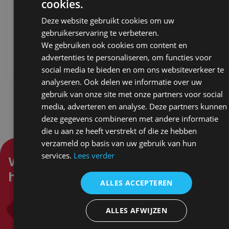
cookies.
Pest-o.zo. Lekker!
DIP TOP in Orde –
Italiaanse
2,47
ex. BTW
Deze website gebruikt cookies om uw
brooddipper
gebruikerservaring te verbeteren.
2,77
ex. BTW
We gebruiken ook cookies om content en
advertenties te personaliseren, om functies voor
Stel samen
Stel samen
social media te bieden en om ons websiteverkeer te
analyseren. Ook delen we informatie over uw
gebruik van onze site met onze partners voor social
media, adverteren en analyse. Deze partners kunnen
deze gegevens combineren met andere informatie
die u aan ze heeft verstrekt of die ze hebben
verzameld op basis van uw gebruik van hun
services.
Lees verder
Waar kunnen wij je mee
helpen?
ALLES ACCEPTEREN
Bel ons
ALLES AFWIJZEN
0318 571 382