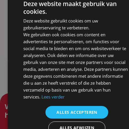
Deze website maakt gebruik van
cookies.
DREUG | Metworst
Doe mij maar,
Naturel
tapenade op m’n
Deze website gebruikt cookies om uw
toastje – Tapenade
5,03
ex. BTW
gebruikerservaring te verbeteren.
oude kaas
We gebruiken ook cookies om content en
2,53
ex. BTW
advertenties te personaliseren, om functies voor
social media te bieden en om ons websiteverkeer te
Stel samen
Stel samen
analyseren. Ook delen we informatie over uw
gebruik van onze site met onze partners voor social
media, adverteren en analyse. Deze partners kunnen
deze gegevens combineren met andere informatie
die u aan ze heeft verstrekt of die ze hebben
verzameld op basis van uw gebruik van hun
services.
Lees verder
Waar kunnen wij je mee
ALLES ACCEPTEREN
helpen?
ALLES AFWIJZEN